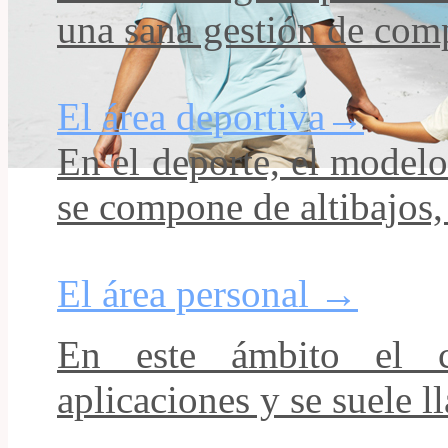
una sana gestión de com
El área deportiva
→
En el deporte, el model
se compone de altibajos,
El área personal
→
En este ámbito el co
aplicaciones y se suele