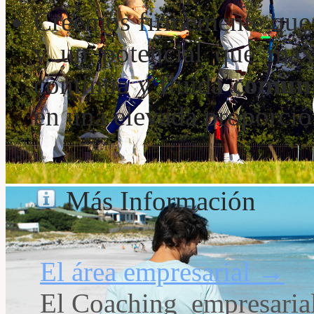
Creemos firmemente que 
y un potencial que max
continua y fluida
comuni
en una elevada proporción
Más Información
El área empresarial
→
El Coaching empresarial 