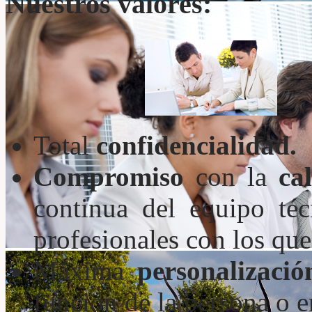
Nuestros valores:
Total
confidencialidad.
Compromiso
con la
ca
continua del equipo té
profesionales con los qu
Máxima
personalizació
función de la persona o e