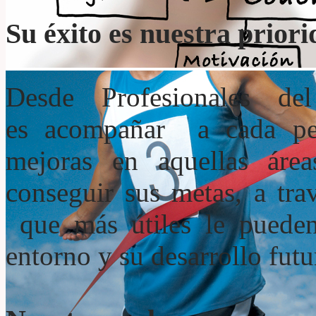
Su éxito es nuestra prior
Desde Profesionales de
es acompañar a cada per
mejoras en aquellas ár
conseguir sus metas, a tra
que más útiles le pueden 
entorno y su desarrollo futu