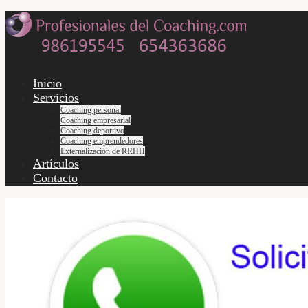
Inicio
Servicios
Coaching personal
Coaching empresarial
Coaching deportivo
Coaching emprendedores
Externalización de RRHH
Artículos
Contacto